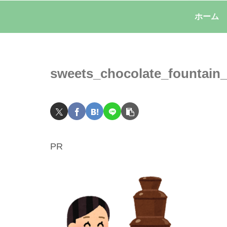
ホーム
sweets_chocolate_fountai
PR