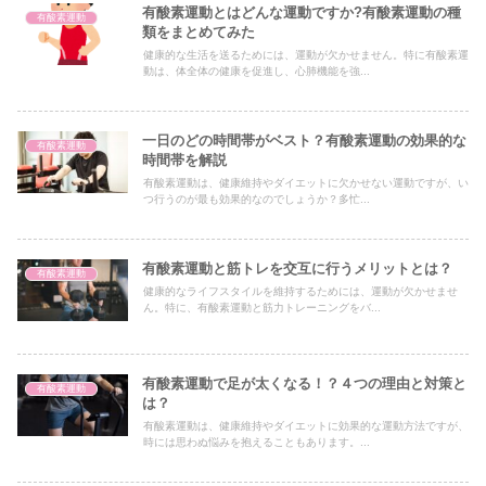
有酸素運動とはどんな運動ですか?有酸素運動の種
有酸素運動
類をまとめてみた
健康的な生活を送るためには、運動が欠かせません。特に有酸素運
動は、体全体の健康を促進し、心肺機能を強...
一日のどの時間帯がベスト？有酸素運動の効果的な
有酸素運動
時間帯を解説
有酸素運動は、健康維持やダイエットに欠かせない運動ですが、い
つ行うのが最も効果的なのでしょうか？多忙...
有酸素運動と筋トレを交互に行うメリットとは？
有酸素運動
健康的なライフスタイルを維持するためには、運動が欠かせませ
ん。特に、有酸素運動と筋力トレーニングをバ...
有酸素運動で足が太くなる！？４つの理由と対策と
有酸素運動
は？
有酸素運動は、健康維持やダイエットに効果的な運動方法ですが、
時には思わぬ悩みを抱えることもあります。...