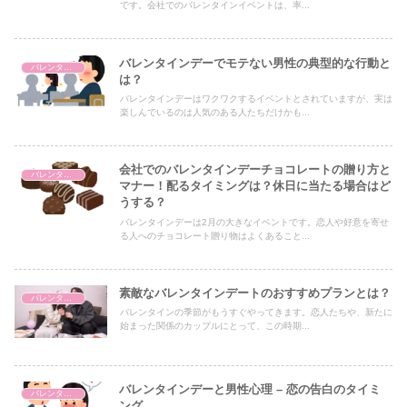
です。会社でのバレンタインイベントは、率...
バレンタインデーでモテない男性の典型的な行動と
バレンタイン
は？
バレンタインデーはワクワクするイベントとされていますが、実は
楽しんでいるのは人気のある人たちだけかも...
会社でのバレンタインデーチョコレートの贈り方と
バレンタイン
マナー！配るタイミングは？休日に当たる場合はど
うする？
バレンタインデーは2月の大きなイベントです。恋人や好意を寄せ
る人へのチョコレート贈り物はよくあること...
素敵なバレンタインデートのおすすめプランとは？
バレンタイン
バレンタインの季節がもうすぐやってきます。恋人たちや、新たに
始まった関係のカップルにとって、この時期...
バレンタインデーと男性心理 – 恋の告白のタイミ
バレンタイン
ング